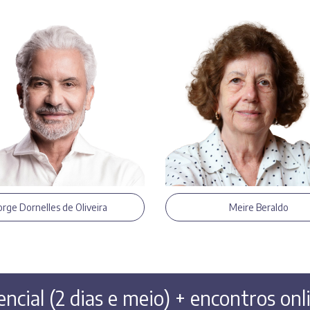
orge Dornelles de Oliveira
Meire Beraldo
ncial (2 dias e meio) + encontros onl