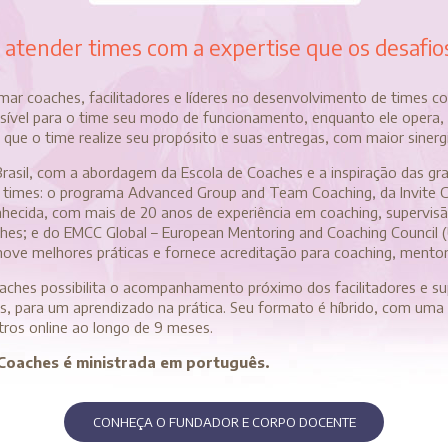
atender times com a expertise que os desafio
mar coaches, facilitadores e líderes no desenvolvimento de times
sível para o time seu modo de funcionamento, enquanto ele opera, 
que o time realize seu propósito e suas entregas, com maior sinerg
asil, com a abordagem da Escola de Coaches e a inspiração das gra
 times: o programa Advanced Group and Team Coaching, da Invite C
hecida, com mais de 20 anos de experiência em coaching, supervisão
s; e do EMCC Global – European Mentoring and Coaching Council (U
ove melhores práticas e fornece acreditação para coaching, mentor
hes possibilita o acompanhamento próximo dos facilitadores e s
s, para um aprendizado na prática. Seu formato é híbrido, com uma i
tros online ao longo de 9 meses.
oaches é ministrada em português.
CONHEÇA O FUNDADOR E CORPO DOCENTE