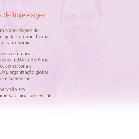
s de hoje exigem.
 com a abordagem do
e ajudá-lo a transformar
ia e autonomia.
ndes referências
hange (EUA), referência
, consultoria a
K), organização global
ia e supervisão.
upervisão em
mersão inicial presencial