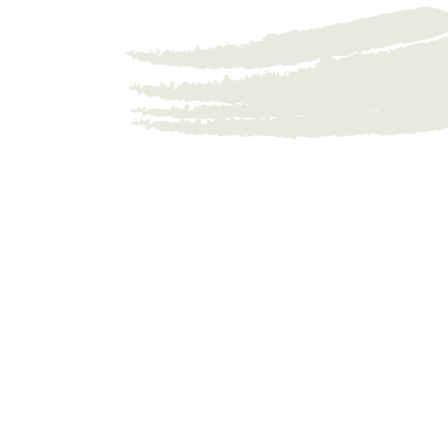
Formação d
Team Coach
Turma 6 | Módulo 
início em
12.08