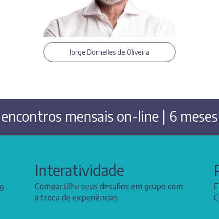
a
Jorge Dornelles de Oliveira
:
encontros mensais on-line | 6 meses 
Interatividade
ng
Compartilhe seus desafios em grupo com
E
a troca de experiências.
C