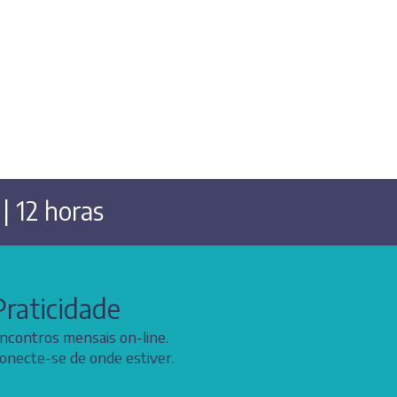
Jorge Dornelles de Oliveira
| 12 horas
Praticidade
ncontros mensais on-line.
onecte-se de onde estiver.